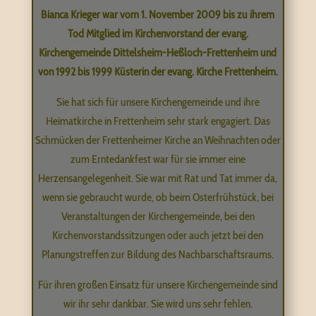
Bianca Krieger war vom 1. November 2009 bis zu ihrem
Tod Mitglied im Kirchenvorstand der evang.
Kirchengemeinde Dittelsheim-Heßloch-Frettenheim und
von 1992 bis 1999 Küsterin der evang. Kirche Frettenheim.
Sie hat sich für unsere Kirchengemeinde und ihre
Heimatkirche in Frettenheim sehr stark engagiert. Das
Schmücken der Frettenheimer Kirche an Weihnachten oder
zum Erntedankfest war für sie immer eine
Herzensangelegenheit. Sie war mit Rat und Tat immer da,
wenn sie gebraucht wurde, ob beim Osterfrühstück, bei
Veranstaltungen der Kirchengemeinde, bei den
Kirchenvorstandssitzungen oder auch jetzt bei den
Planungstreffen zur Bildung des Nachbarschaftsraums.
Für ihren großen Einsatz für unsere Kirchengemeinde sind
wir ihr sehr dankbar. Sie wird uns sehr fehlen.