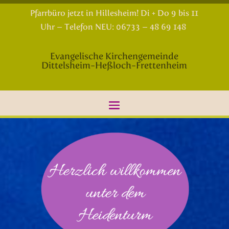
Pfarrbüro jetzt in Hillesheim! Di + Do 9 bis 11
Uhr – Telefon NEU: 06733 – 48 69 148
Evangelische Kirchengemeinde
Dittelsheim-Heßloch-Frettenheim