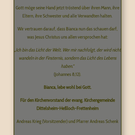
Gott möge seine Hand jetzt tröstend über ihren Mann, ihre
Eltern, ihre Schwester und alle Verwandten halten.
Wir vertrauen darauf, dass Bianca nun das schauen darf,
was Jesus Christus uns allen versprochen hat:
„Ich bin das Licht der Welt. Wer mir nachfolgt, der wird nicht
wandeln in der Finsternis, sondern das Licht des Lebens
haben.“
(Johannes 8,12).
Bianca, lebe wohl bei Gott.
Für den Kirchenvorstand der evang. Kirchengemeinde
Dittelsheim-Heßloch-Frettenheim
Andreas Krieg (Vorsitzender) und Pfarrer Andreas Schenk