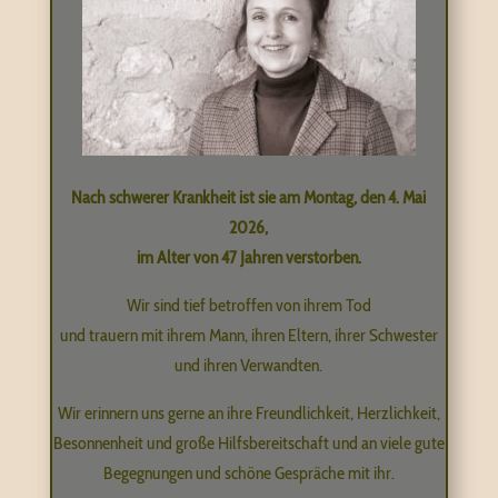
Nach schwerer Krankheit ist sie am Montag, den 4. Mai
2026,
im Alter von 47 Jahren verstorben.
Wir sind tief betroffen von ihrem Tod
und trauern mit ihrem Mann, ihren Eltern, ihrer Schwester
und ihren Verwandten.
Wir erinnern uns gerne an ihre Freundlichkeit, Herzlichkeit,
Besonnenheit und große Hilfsbereitschaft und an viele gute
Begegnungen und schöne Gespräche mit ihr.