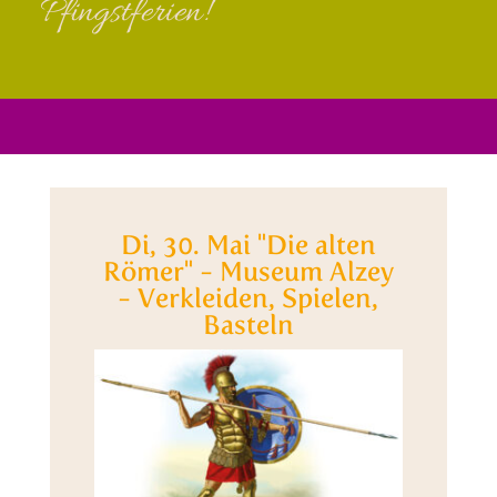
Pfingstferien!
Di, 30. Mai "Die alten
Römer" - Museum Alzey
- Verkleiden, Spielen,
Basteln