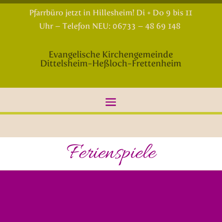
Pfarrbüro jetzt in Hillesheim! Di + Do 9 bis 11
Uhr – Telefon NEU: 06733 – 48 69 148
Evangelische Kirchengemeinde
Dittelsheim-Heßloch-Frettenheim
Ferienspiele