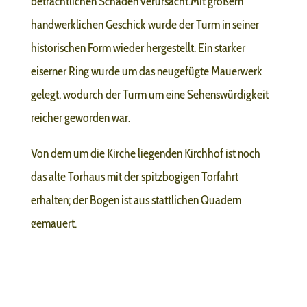
beträchtlichen Schaden verursacht.Mit großem
handwerklichen Geschick wurde der Turm in seiner
historischen Form wieder hergestellt. Ein starker
eiserner Ring wurde um das neugefügte Mauerwerk
gelegt, wodurch der Turm um eine Sehenswürdigkeit
reicher geworden war.
Von dem um die Kirche liegenden Kirchhof ist noch
das alte Torhaus mit der spitzbogigen Torfahrt
erhalten; der Bogen ist aus stattlichen Quadern
gemauert.
Die gesamte Kirchenanlage wurde in den Jahren von
1969 bis 1973 von Grund auf instandgesetzt.
Das
untere Stockwerk des Turmes wurde wieder räumlich