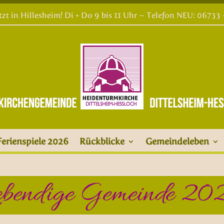
etzt in Hillesheim! Di + Do 9 bis 11 Uhr – Telefon NEU: 06733
Ferienspiele 2026
Rückblicke
Gemeindeleben
ebendige Gemeinde 20