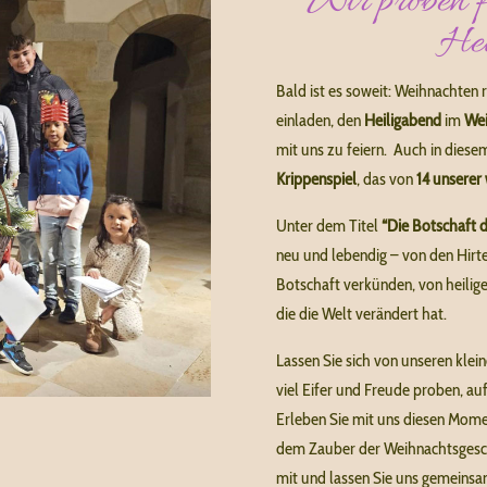
Wir proben f
He
Bald ist es soweit: Weihnachten 
einladen, den
Heiligabend
im
Wei
mit uns zu feiern. A
uch in diese
Krippenspiel
, das von
14 unserer
Unter dem Titel
“Die Botschaft d
neu und lebendig – von den Hirte
Botschaft verkünden, von heilige
die die Welt verändert hat.
Lassen Sie sich von unseren klei
viel Eifer und Freude proben, au
Erleben Sie mit uns diesen Mome
dem Zauber der Weihnachtsgesc
mit und lassen Sie uns gemeins