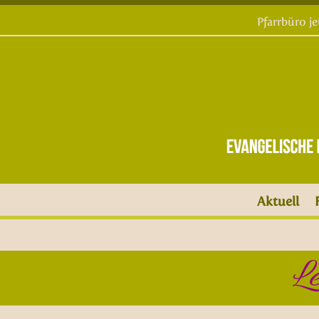
Pfarrbüro j
Aktuell
L