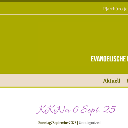
Pfarrbüro j
Aktuell
KiKiNa 6.Sept. 25
Sonntag7September2025
|
Uncategorized